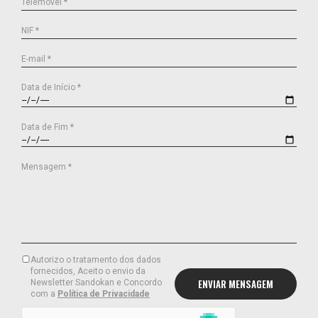
Telemóvel *
NIF *
E-mail *
Data de Início *
Data de Fim *
Mensagem *
Autorizo o tratamento dos dados
fornecidos, Aceito o envio da
Newsletter Sandokan e Concordo
com a
Política de Privacidade