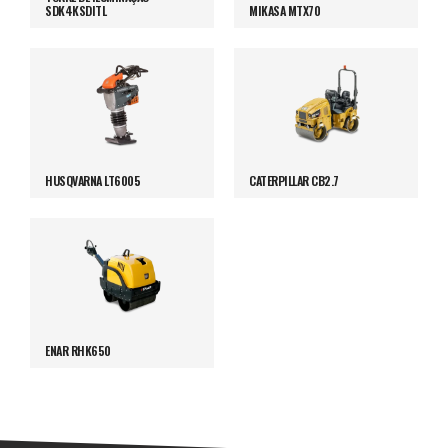
SDK4KSDITL
MIKASA MTX70
HUSQVARNA LT6005
CATERPILLAR CB2.7
ENAR RHK650