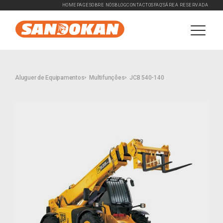
HOMEPAGE
SOBRE NÓS
BLOG
CONTACTOS
FAQ'S
ÁREA RESERVADA
Aluguer de Equipamentos
Multifunções
JCB 540-140