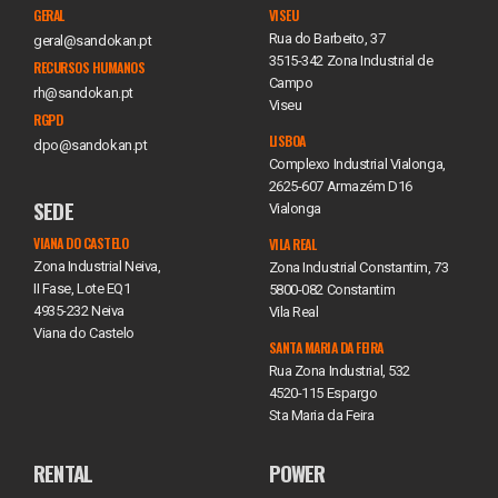
GERAL
VISEU
Rua do Barbeito, 37
geral@sandokan.pt
3515-342 Zona Industrial de
RECURSOS HUMANOS
Campo
rh@sandokan.pt
Viseu
RGPD
LISBOA
dpo@sandokan.pt
Complexo Industrial Vialonga,
2625-607 Armazém D16
SEDE
Vialonga
VIANA DO CASTELO
VILA REAL
Zona Industrial Neiva,
Zona Industrial Constantim, 73
II Fase, Lote EQ1
5800-082 Constantim
4935-232 Neiva
Vila Real
Viana do Castelo
SANTA MARIA DA FEIRA
Rua Zona Industrial, 532
4520-115 Espargo
Sta Maria da Feira
RENTAL
POWER