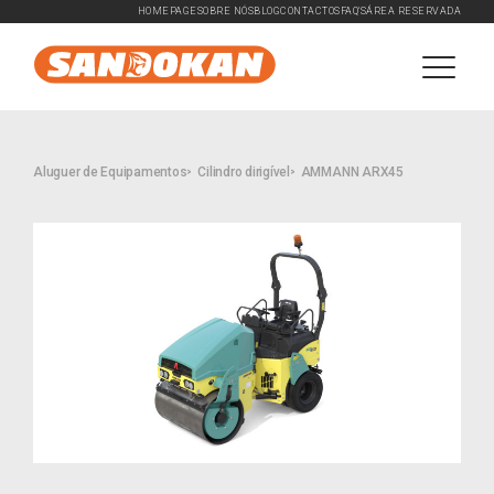
HOMEPAGE
SOBRE NÓS
BLOG
CONTACTOS
FAQ'S
ÁREA RESERVADA
Aluguer de Equipamentos
Cilindro dirigível
AMMANN ARX45