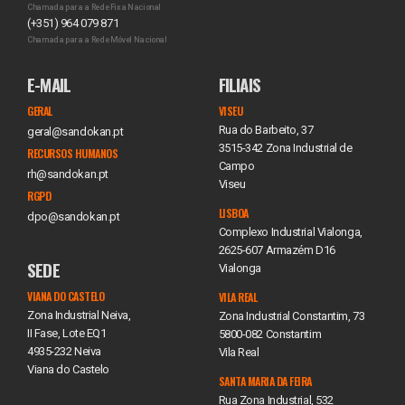
Chamada para a Rede Fixa Nacional
(+351) 964 079 871
Chamada para a Rede Móvel Nacional
E-MAIL
FILIAIS
GERAL
VISEU
Rua do Barbeito, 37
geral@sandokan.pt
3515-342 Zona Industrial de
RECURSOS HUMANOS
Campo
rh@sandokan.pt
Viseu
RGPD
LISBOA
dpo@sandokan.pt
Complexo Industrial Vialonga,
2625-607 Armazém D16
SEDE
Vialonga
VIANA DO CASTELO
VILA REAL
Zona Industrial Neiva,
Zona Industrial Constantim, 73
II Fase, Lote EQ1
5800-082 Constantim
4935-232 Neiva
Vila Real
Viana do Castelo
SANTA MARIA DA FEIRA
Rua Zona Industrial, 532