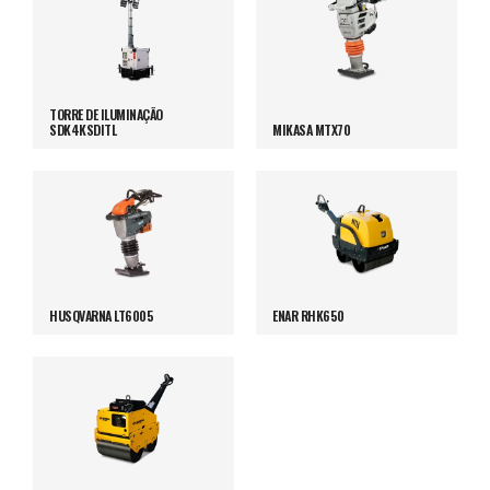
TORRE DE ILUMINAÇÃO
SDK4KSDITL
MIKASA MTX70
HUSQVARNA LT6005
ENAR RHK650