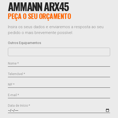
AMMANN ARX45
PEÇA O SEU ORÇAMENTO
Insira os seus dados e enviaremos a resposta ao seu
pedido o mais brevemente possível.
Outros Equipamentos
Nome *
Telemóvel *
NIF *
E-mail *
Data de Início *