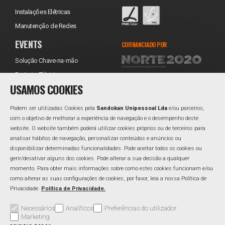
Instalações Elétricas
Manutenção de Redes
EVENTS
COFINANCIADO POR
Solução Chave-na-mão
Projecto Eléctrico
USAMOS COOKIES
Equipamentos
Transporte
Podem ser utilizadas Cookies pela
Sandokan Unipessoal Lda
e/ou parceiros,
Instalação
com o objetivo de melhorar a experiência de navegação e o desempenho deste
website. O website também poderá utilizar cookies próprios ou de terceiros para
Assistência Técnica
REDES SOCIAIS
analisar hábitos de navegação, personalizar conteúdos e anúncios ou
Reabastecimento
Facebook
disponibilizar determinadas funcionalidades. Pode aceitar todos os cookies ou
gerir/desativar alguns dos cookies. Pode alterar a sua decisão a qualquer
Linkedin
momento. Para obter mais informações sobre como estes cookies funcionam e/ou
como alterar as suas configurações de cookies, por favor, leia a nossa Política de
Privacidade.
Política de Privacidade.
Área Reservada
Perguntas Frequentes
Política de Qualidade
Necessários
Analíticos
Preferências do utilizador
Marketing
Política de Privacidade
Resolução Alternativa de Litígios